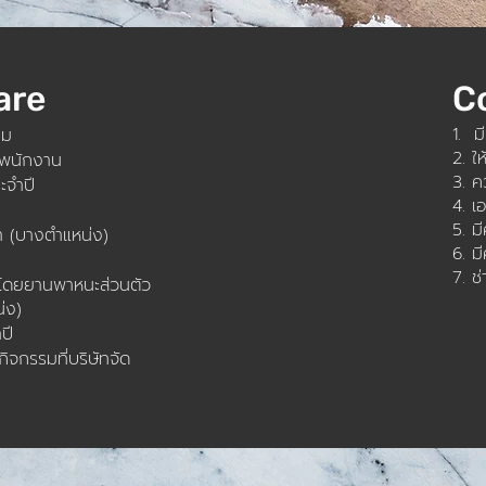
are
C
1. ม
คม
2. ใ
บพนักงาน
3. ค
ะจำปี
4. เ
5. ม
ลา (บางตำแหน่ง)
6. ม
7. ช
งโดยยานพาหนะส่วนตัว
่ง)
ปี
ิจกรรมที่บริษัทจัด