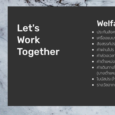
Welf
Let's
ประกันสัง
Work
เครื่องแบ
สังสรรค์ปร
Together
ค่าผ่านโปร
ค่าล่วงเว
ค่าตำแหน่ง
ค่าเดินทา
(บางตำแหน
โบนัสประจำ
รางวัลจากก