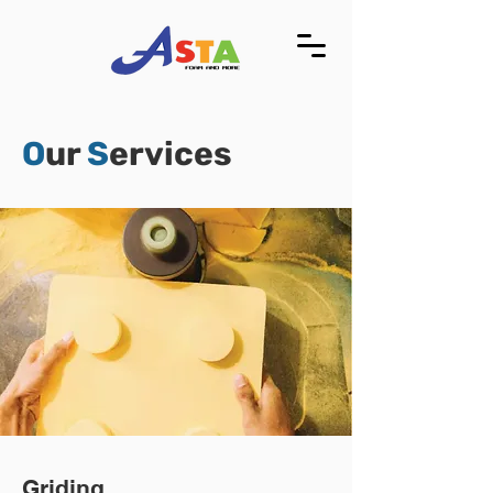
O
ur
S
ervices
Griding