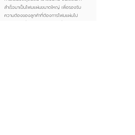
สำเร็จมาเป็นโฟมแผ่นขนาดใหญ่ เพื่อรองรับ
ความต้องของลูกค้าที่ต้องการโฟมแผ่นไป
แปรรูปต่อ ซึ่งเราสามารถปรับเปลี่ยนคุณสมบัติ
ของโฟม ตามความต้องการของลูกค้าได้ ทั้ง
ความยืดหยุ่นและสีสัน